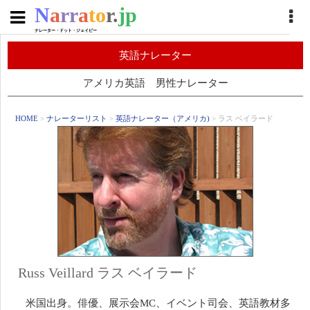
N
a
rr
a
to
r.
jp
ナレーター・ドット・ジェイピー
英語ナレーター
アメリカ英語 男性ナレーター
HOME
>
ナレーターリスト
>
英語ナレーター（アメリカ)
> ラス ベイラード
Russ Veillard ラス ベイラード
米国出身。俳優、展示会MC、イベント司会、英語教材多