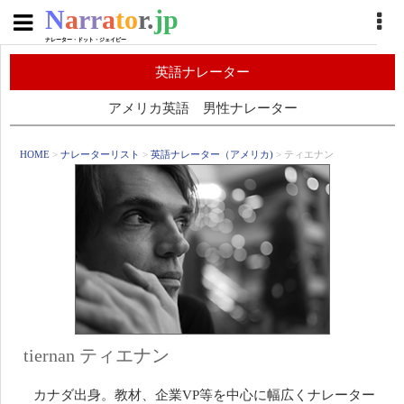
N
a
rr
a
to
r.
jp
ナレーター・ドット・ジェイピー
英語ナレーター
アメリカ英語 男性ナレーター
HOME
>
ナレーターリスト
>
英語ナレーター（アメリカ)
> ティエナン
tiernan ティエナン
カナダ出身。教材、企業VP等を中心に幅広くナレーター