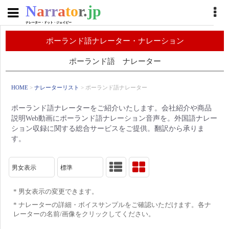
N
a
rr
a
to
r.
jp
ナレーター・ドット・ジェイピー
ポーランド語ナレーター・ナレーション
ポーランド語 ナレーター
HOME
>
ナレーターリスト
> ポーランド語ナレーター
ポーランド語ナレーターをご紹介いたします。会社紹介や商品
説明Web動画にポーランド語ナレーション音声を。外国語ナレー
ション収録に関する総合サービスをご提供。翻訳から承りま
す。
男女表示
標準
* 男女表示の変更できます。
* ナレーターの詳細・ボイスサンプルをご確認いただけます。各ナ
レーターの名前/画像をクリックしてください。