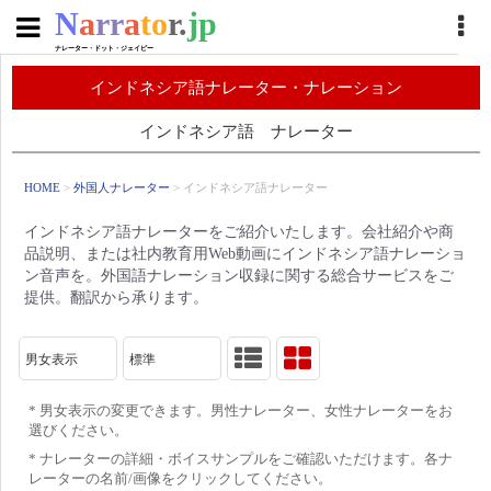
N
a
rr
a
to
r.
jp
ナレーター・ドット・ジェイピー
インドネシア語ナレーター・ナレーション
インドネシア語 ナレーター
HOME
>
外国人ナレーター
> インドネシア語ナレーター
インドネシア語ナレーターをご紹介いたします。会社紹介や商
品説明、または社内教育用Web動画にインドネシア語ナレーショ
ン音声を。外国語ナレーション収録に関する総合サービスをご
提供。翻訳から承ります。
男女表示
標準
* 男女表示の変更できます。男性ナレーター、女性ナレーターをお
選びください。
* ナレーターの詳細・ボイスサンプルをご確認いただけます。各ナ
レーターの名前/画像をクリックしてください。